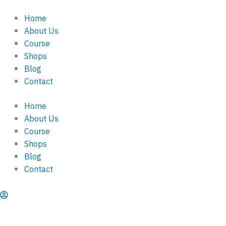
pgs1340
Skip
quantity
Home
to
About Us
content
Course
Shops
Blog
Contact
Home
About Us
Course
Shops
Blog
Contact