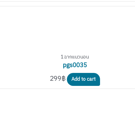
1ฉากแนวนอน
pgs0035
299
฿
Add to cart